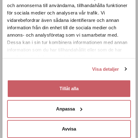
och annonserna till användarna, tillhandahålla funktioner
206 RIDÖN
för sociala medier och analysera vår trafik. Vi
8
Konferenser och möten för upp till 8 personer
vidarebefordrar även sådana identifierare och annan
information från din enhet till de sociala medier och
annons- och analysföretag som vi samarbetar med.
Dessa kan i sin tur kombinera informationen med annan
information som du har tillhandahållit eller som de har
samlat in när du har använt deras tjänster.
Visa detaljer
205 AGGARÖN
Tillåt alla
8
Konferenser och möten för upp till 8 personer
Anpassa
Avvisa