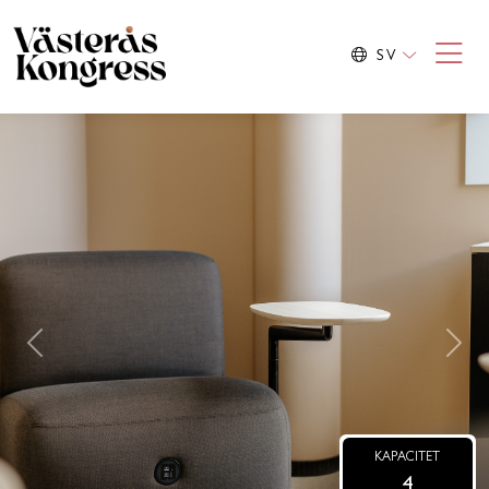
SV
Previous
Nex
KAPACITET
4