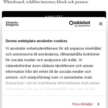
Whiteboard, trådlöst internet, block och pennor.
KAPACITET
4
SITTANDE
Denna webbplats använder cookies
Vi använder enhetsidentifierare för att anpassa innehållet
BOKA NU
och annonserna till användarna, tillhandahålla funktioner
för sociala medier och analysera vår trafik. Vi
vidarebefordrar även sådana identifierare och annan
information från din enhet till de sociala medier och
annons- och analysföretag som vi samarbetar med.
8
Dessa kan i sin tur kombinera informationen med annan
information som du har tillhandahållit eller som de har
samlat in när du har använt deras tjänster.
11 KVM
Visa detaljer