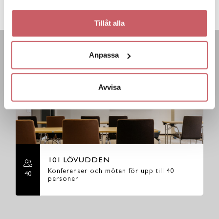
MUNKGATAN 7
Tillåt alla
Anpassa
LIKNANDE LOKALER
Avvisa
101 LÖVUDDEN
Konferenser och möten för upp till 40
40
personer