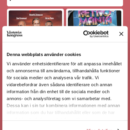
FREDAG 21/8
LÖRDAG 5/9
HENRIK JÖNSSON, JAN
RETROMANIA
EMANUEL OCH ARON
Denna webbplats använder cookies
FLAM RÄDDAR SVERIGE
Vi använder enhetsidentifierare för att anpassa innehållet
och annonserna till användarna, tillhandahålla funktioner
för sociala medier och analysera vår trafik. Vi
FREDAG 25/9
vidarebefordrar även sådana identifierare och annan
SPARKLING & WINE VÄSTERÅS
information från din enhet till de sociala medier och
annons- och analysföretag som vi samarbetar med.
LÖRDAG 26/9
Dessa kan i sin tur kombinera informationen med annan
SPARKLING & WINE VÄSTERÅS
information som du har tillhandahållit eller som de har
samlat in när du har använt deras tjänster.
LÖRDAG 3/10
MESSIAH HALLBERG & ÜMIT DAG