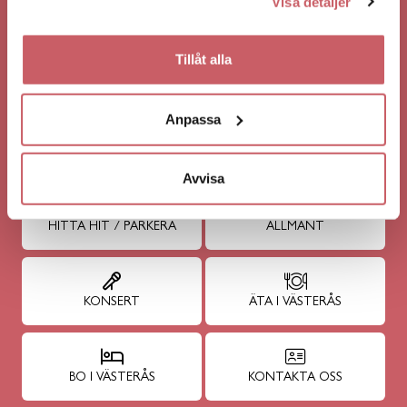
Visa detaljer
SÖNDAG 4/10
Tillåt alla
PETTSON & FINDUS - PANNKAKSTÅRTAN
VISA FLERA HÄNDELSER
Anpassa
INFÖR DITT BESÖK
Avvisa
HITTA HIT / PARKERA
ALLMÄNT
KONSERT
ÄTA I VÄSTERÅS
BO I VÄSTERÅS
KONTAKTA OSS