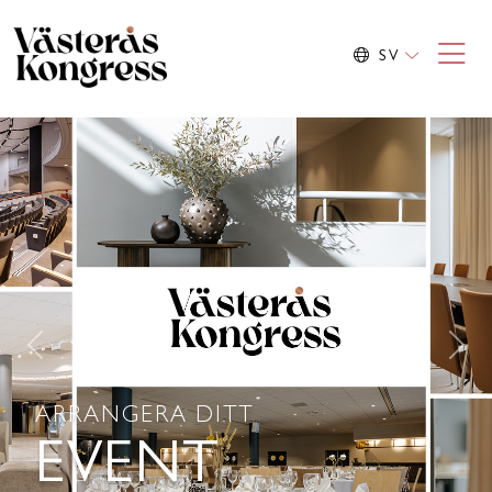
SV
Previous
Nex
ARRANGERA DITT
EVENT