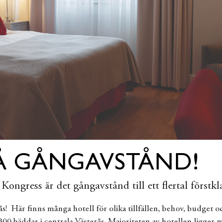
Å GÅNGAVSTÅND!
Kongress är det gångavstånd till ett flertal förstkla
ås! Här finns många hotell för olika tillfällen, behov, budget 
300 bäddar i centrala Västerås. Majoriteten av hotellen ligger mi