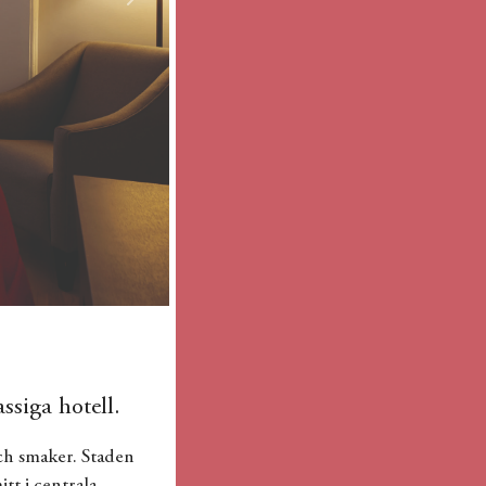
Next
ssiga hotell.
och smaker. Staden
tt i centrala