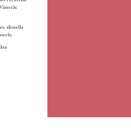
Västerås
er, aktuella
sterås.
kta