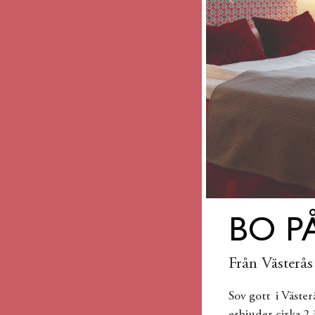
Previous
BO P
Från Västerås 
Sov gott i Väster
erbjuder cirka 2 