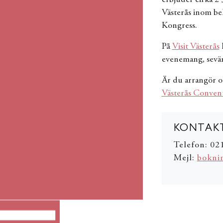
Västerås inom be
Kongress.
På
Visit Västerås
h
evenemang, sevär
Är du arrangör o
Västerås Conven
KONTAKT
Telefon: 02
Mejl:
bokni