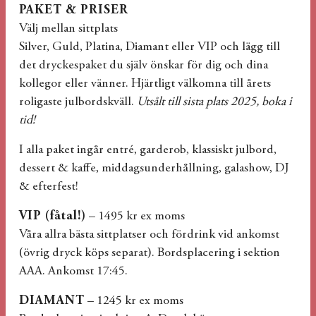
PAKET & PRISER
Välj mellan sittplats
Silver, Guld, Platina, Diamant eller VIP och lägg till
det dryckespaket du själv önskar för dig och dina
kollegor eller vänner. Hjärtligt välkomna till årets
roligaste julbordskväll.
Utsålt till sista plats 2025, boka i
tid!
I alla paket ingår entré, garderob, klassiskt julbord,
dessert & kaffe, middagsunderhållning, galashow, DJ
& efterfest!
VIP (fåtal!)
– 1495 kr ex moms
Våra allra bästa sittplatser och fördrink vid ankomst
(övrig dryck köps separat). Bordsplacering i sektion
AAA. Ankomst 17:45.
DIAMANT
– 1245 kr ex moms