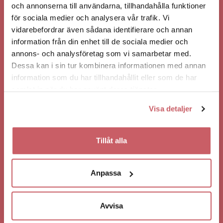
och annonserna till användarna, tillhandahålla funktioner
Stora paketet
: 3 enheter öl/vin/cider/bubbel, 1 snaps/avec –
för sociala medier och analysera vår trafik. Vi
361 kr ex moms
vidarebefordrar även sådana identifierare och annan
Mellanpaketet: 3 enheter öl/vin/cider/bubbel – 237 kr
information från din enhet till de sociala medier och
ex moms
annons- och analysföretag som vi samarbetar med.
Lilla paketet: 2 enheter öl/vin/cider/bubbel – 158 kr
Dessa kan i sin tur kombinera informationen med annan
ex moms
information som du har tillhandahållit eller som de har
10 st kuponger för öl/vin/cider/bubbel – 790 kr ex
samlat in när du har använt deras tjänster.
moms
Visa detaljer
Om paketen ovan inte passar skräddarsyr vi enligt dina
önskemål enligt priserna nedan
Tillåt alla
Enhet öl/vin/cider/bubbel 79 kr ex moms.
Snaps/avec 124 kr ex moms
Champagne 139 kr ex moms.
Anpassa
Alkoholfritt vin/öl 55 kr ex moms.
Läsk/vatten 45 kr ex moms.
Avvisa