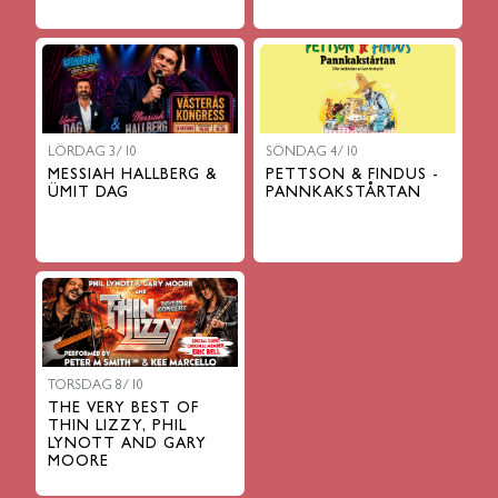
LÖRDAG 3/10
SÖNDAG 4/10
MESSIAH HALLBERG &
PETTSON & FINDUS -
ÜMIT DAG
PANNKAKSTÅRTAN
TORSDAG 8/10
THE VERY BEST OF
THIN LIZZY, PHIL
LYNOTT AND GARY
MOORE