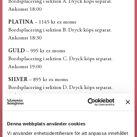
Bordsplacering i sektion A. Dryck köps separat.
Ankomst 18:00
PLATINA
– 1145 kr ex moms
Bordsplacering i sektion B. Dryck köps separat.
Ankomst 18:30
GULD
– 995 kr ex moms
Bordsplacering i sektion C. Dryck köps separat.
Ankomst 19:00
SILVER
– 895 kr ex moms
Bordsplacering i sektion D. Dryck köps separat.
Ankomst 19:00
Paket och priser i PDF-format
Bordskarta_Vasteras_2026
Denna webbplats använder cookies
Vi använder enhetsidentifierare för att anpassa innehållet
DRYCKESPAKET