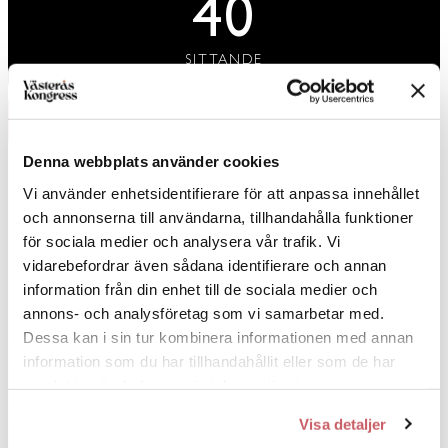
40
SITTANDE
BOKA NU
Denna webbplats använder cookies
Vi använder enhetsidentifierare för att anpassa innehållet
och annonserna till användarna, tillhandahålla funktioner
40
30
20
för sociala medier och analysera vår trafik. Vi
vidarebefordrar även sådana identifierare och annan
information från din enhet till de sociala medier och
30
18
annons- och analysföretag som vi samarbetar med.
Dessa kan i sin tur kombinera informationen med annan
information som du har tillhandahållit eller som de har
samlat in när du har använt deras tjänster.
66 KVM
Visa detaljer