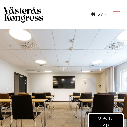
SV
Previous
Nex
KAPACITET
40