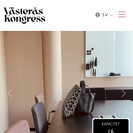
SV
Previous
Nex
KAPACITET
16