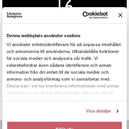
16
SITTANDE
Denna webbplats använder cookies
BOKA NU
Vi använder enhetsidentifierare för att anpassa innehållet
och annonserna till användarna, tillhandahålla funktioner
för sociala medier och analysera vår trafik. Vi
vidarebefordrar även sådana identifierare och annan
16
information från din enhet till de sociala medier och
annons- och analysföretag som vi samarbetar med.
Dessa kan i sin tur kombinera informationen med annan
23 KVM
information som du har tillhandahållit eller som de har
samlat in när du har använt deras tjänster.
MUNKGATAN 7
Visa detaljer