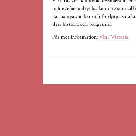
Västerås vin och delikatessmässa är en
och oerfarna dryckeskännare som vill in
känna nya smaker och fördjupa sina k
dess historia och bakgrund.
För mer information:
Vin i Västerås