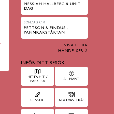
MESSIAH HALLBERG & ÜMIT
DAG
SÖNDAG 4/10
PETTSON & FINDUS -
PANNKAKSTÅRTAN
VISA FLERA
HÄNDELSER
INFÖR DITT BESÖK
HITTA HIT /
ALLMÄNT
PARKERA
KONSERT
ÄTA I VÄSTERÅS