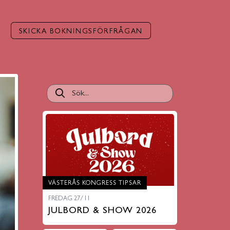
SKICKA BOKNINGSFÖRFRÅGAN
VÄSTERÅS KONGRESS TIPSAR
FREDAG 27/11
JULBORD & SHOW 2026