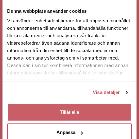
KONSERT
ÄTA I VÄSTERÅS
Denna webbplats använder cookies
Vi använder enhetsidentifierare för att anpassa innehållet
och annonserna till användarna, tillhandahålla funktioner
för sociala medier och analysera vår trafik. Vi
BO I VÄSTERÅS
KONTAKTA OSS
vidarebefordrar även sådana identifierare och annan
information från din enhet till de sociala medier och
HÄNDELSER SOM KANSKE KAN
annons- och analysföretag som vi samarbetar med.
INTRESSERA DIG?
Dessa kan i sin tur kombinera informationen med annan
information som du har tillhandahållit eller som de har
samlat in när du har använt deras tjänster.
Visa detaljer
FREDAG 27/11
FREDAG 21/8
JULBORD & SHOW
HENRIK JÖNSSON, JAN
Tillåt alla
2026
EMANUEL OCH ARON
FLAM RÄDDAR SVERIGE
Anpassa