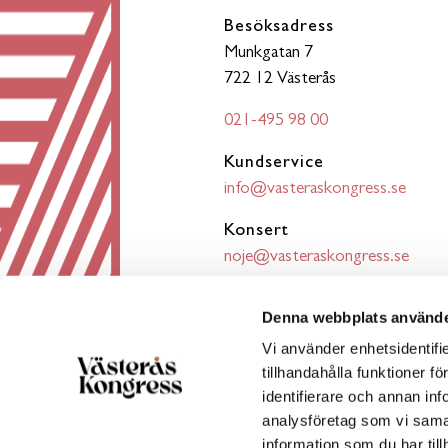
Besöksadress
Munkgatan 7
722 12 Västerås
021-495 98 00
Kundservice
info@vasteraskongress.se
Konsert
noje@vasteraskongress.se
Konferensbokning
Denna webbplats använde
bokning@vasteraskongress.se
Vi använder enhetsidentifi
tillhandahålla funktioner f
identifierare och annan inf
analysföretag som vi sama
information som du har till