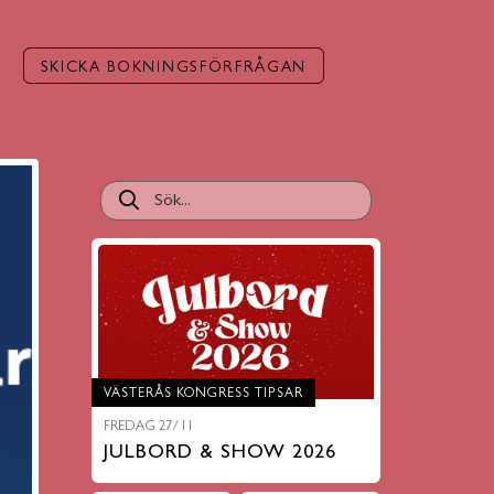
SKICKA BOKNINGSFÖRFRÅGAN
VÄSTERÅS KONGRESS TIPSAR
FREDAG 27/11
JULBORD & SHOW 2026