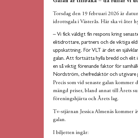
Galan är tillbaka – då rullar vi 
Torsdag den 19 februari 2026 är datum
idrottsgala i Västerås. Här ska vi åter h
– Vi fick väldigt fin respons kring senast
elitidrottare, partners och de viktiga eld
uppskattning. För VLT är det en självkla
galan. Att fortsätta hylla bredd och eli
en så viktig förenande faktor för samhäll
Nordström, chefredaktör och utgivare 
Precis som vid senaste galan kommer de
mängd priser, bland annat till Årets s
föreningshjärta och Årets lag.
Tv-stjärnan Jessica Almenäs kommer ä
galan.
I biljetten ingår: