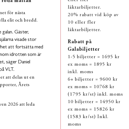
ut röda mattan
läktarbiljetter.
et för nästa
20% rabatt vid köp av
ylla elit och bredd.
10 eller fler
läktarbiljetter.
e galan. Gäster,
själarna visade stor
Rabatt på
rhet att fortsätta med
Galabiljetter
t inom idrotten som är
1-5 biljetter = 1695 kr
et, säger Daniel
ex moms = 1895 kr
på VLT.
inkl. moms
t att delas ut en
6+ biljetter = 9600 kr
upporter, Årets
ex moms = 10768 kr
(1795 kr/st) inkl. moms
10 biljetter = 14950 kr
ven 2026 att leda
ex moms = 15826 kr
(1583 kr/st) Inkl.
moms