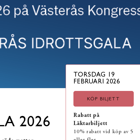
TORSDAG 19
FEBRUARI 2026
KÖP BILJETT
Rabatt på
A 2026
Läktarbiljett
10% rabatt vid köp av 5
eller fler