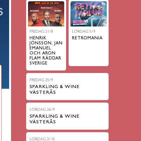
FREDAG 21/8
LÖRDAG 5/9
HENRIK
RETROMANIA
JÖNSSON, JAN
EMANUEL
OCH ARON
FLAM RÄDDAR
SVERIGE
FREDAG 25/9
SPARKLING & WINE
VÄSTERÅS
LÖRDAG 26/9
SPARKLING & WINE
VÄSTERÅS
LÖRDAG 3/10