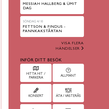
MESSIAH HALLBERG & ÜMIT
DAG
SÖNDAG 4/10
PETTSON & FINDUS -
PANNKAKSTÅRTAN
VISA FLERA
HÄNDELSER
INFÖR DITT BESÖK
HITTA HIT /
ALLMÄNT
PARKERA
KONSERT
ÄTA I VÄSTERÅS