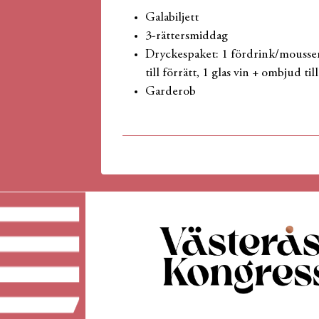
Galabiljett
3-rättersmiddag
Dryckespaket: 1 fördrink/moussera
till förrätt, 1 glas vin + ombjud til
Garderob