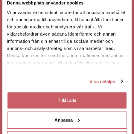
biljetter till våra evenemang har du möjlighet att
Denna webbplats använder cookies
skänka 10 kr till Barncancerfonden i samband med ditt
Vi använder enhetsidentifierare för att anpassa innehållet
köp.
och annonserna till användarna, tillhandahålla funktioner
för sociala medier och analysera vår trafik. Vi
vidarebefordrar även sådana identifierare och annan
BEHÖVER DU BOKA BOENDE?
information från din enhet till de sociala medier och
Behöver du boka hotel i samband med ditt besök hos
annons- och analysföretag som vi samarbetar med.
oss? Hör av dig till våra vänner på
Stadshotellet i
Dessa kan i sin tur kombinera informationen med annan
Västerås
information som du har tillhandahållit eller som de har
samlat in när du har använt deras tjänster.
Visa detaljer
Tillåt alla
Anpassa