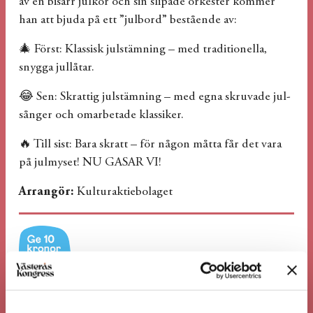
av en bisarr julkör och sin slipade orkester kommer
han att bjuda på ett ”julbord” bestående av:
🎄 Först: Klassisk julstämning – med traditionella,
snygga jullåtar.
😂 Sen: Skrattig julstämning – med egna skruvade jul­
sånger och omarbetade klassiker.
🔥 Till sist: Bara skratt – för någon måtta får det vara
på julmyset! NU GASAR VI!
Arrangör:
Kulturaktiebolaget
Gör som vi och stöd Barncancerfonden. När du köper