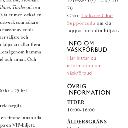
on, Barbie, He-man,
Telefon: 0771 – 47 70
ilmer, Turtles
och en
70
90-talet men också en
Chat:
Tickster Chat
antverk som säljare
Supportsida
om du
a massor av coola
tappat bort din biljett.
er säljare och
INFO OM
köpa ett eller flera
VÄSKFÖRBUD
. Leta igenom hemma
Här hittar du
pel och annat. Och
information om
väskförbud
ÖVRIG
0 kr + 25 kr i
INFORMATION
TIDER
rviceavgift.
10:00-16:00
 en timme innan alla
ÅLDERSGRÄNS
a en VIP-biljett.