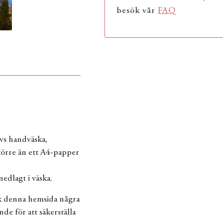
besök vår
FAQ
vs handväska,
större än ett A4-papper
edlagt i väska.
ök denna hemsida några
e för att säkerställa