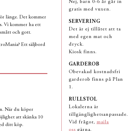
Nej, barn 0-6 år går in
gratis med vuxen.
e för länge. Det kommer
SERVERING
ats. Vi kommer ha ett
Det är ej tillåtet att ta
smått och gott.
med egen mat och
dryck.
troMania? Ett säljbord
Kiosk finns.
GARDEROB
Obevakad kostnadsfri
garderob finns på Plan
1.
RULLSTOL
Lokalerna är
n. När du köper
tillgänglighetsanpassade.
jlighet att skänka 10
Vid frågor,
maila
d ditt köp.
oss
gärna.