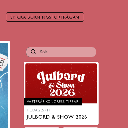
SKICKA BOKNINGSFÖRFRÅGAN
VÄSTERÅS KONGRESS TIPSAR
FREDAG 27/11
JULBORD & SHOW 2026