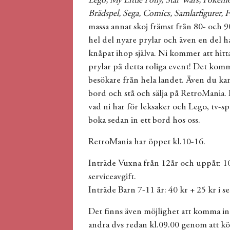
Lego, My Little Pony, Star Wars, Pokém
Brädspel, Sega, Comics, Samlarfigurer, F
massa annat skoj främst från 80- och 
hel del nyare prylar och även en del h
knåpat ihop själva. Ni kommer att hitt
prylar på detta roliga event! Det komm
besökare från hela landet. Även du kan 
bord och stå och sälja på RetroMania
vad ni har för leksaker och Lego, tv-s
boka sedan in ett bord hos oss.
RetroMania har öppet kl.10-16.
Inträde Vuxna från 12år och uppåt: 10
serviceavgift.
Inträde Barn 7-11 år: 40 kr + 25 kr i se
Det finns även möjlighet att komma in
andra dvs redan kl.09.00 genom att köp