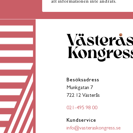
att informationen inte ändrats.
Besöksadress
Munkgatan 7
722 12 Västerås
021-495 98 00
Kundservice
info@vasteraskongress.se