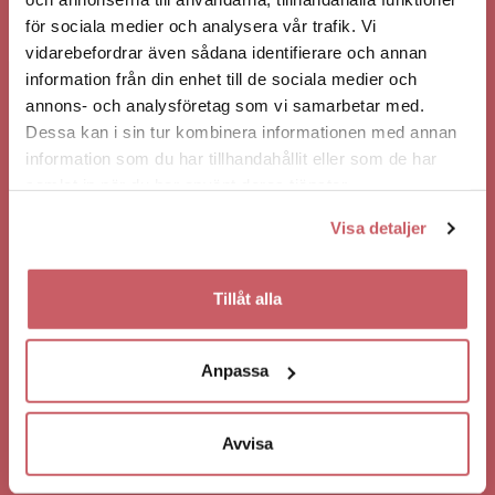
för sociala medier och analysera vår trafik. Vi
vidarebefordrar även sådana identifierare och annan
information från din enhet till de sociala medier och
annons- och analysföretag som vi samarbetar med.
Dessa kan i sin tur kombinera informationen med annan
information som du har tillhandahållit eller som de har
INFÖR DITT BESÖK
samlat in när du har använt deras tjänster.
Visa detaljer
HITTA HIT / PARKERA
ALLMÄNT
Tillåt alla
KONSERT
ÄTA I VÄSTERÅS
Anpassa
BO I VÄSTERÅS
KONTAKTA OSS
Avvisa
HÄNDELSER SOM KANSKE KAN