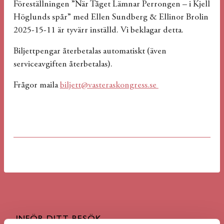
Föreställningen ”När Tåget Lämnar Perrongen – i Kjell
Höglunds spår” med Ellen Sundberg & Ellinor Brolin
2025-15-11 är tyvärr inställd. Vi beklagar detta.
Biljettpengar återbetalas automatiskt (även
serviceavgiften återbetalas).
Frågor maila
biljett@vasteraskongress.se
INFÖR DITT BESÖK