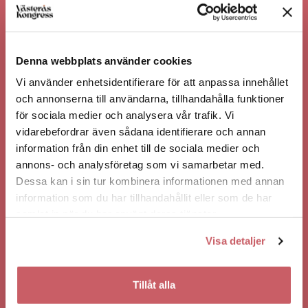
HITTA HIT / PARKERA
ALLMÄNT
Denna webbplats använder cookies
Vi använder enhetsidentifierare för att anpassa innehållet
KONSERT
ÄTA I VÄSTERÅS
och annonserna till användarna, tillhandahålla funktioner
för sociala medier och analysera vår trafik. Vi
vidarebefordrar även sådana identifierare och annan
information från din enhet till de sociala medier och
BO I VÄSTERÅS
KONTAKTA OSS
annons- och analysföretag som vi samarbetar med.
Dessa kan i sin tur kombinera informationen med annan
HÄNDELSER SOM KANSKE KAN
information som du har tillhandahållit eller som de har
INTRESSERA DIG?
samlat in när du har använt deras tjänster.
Visa detaljer
Tillåt alla
FREDAG 27/11
FREDAG 21/8