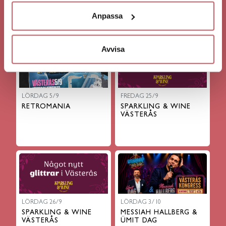
JULBORD & SHOW
HENRIK JÖNSSON, JAN
2026
EMANUEL OCH ARON
Anpassa
FLAM RÄDDAR SVERIGE
Avvisa
LÖRDAG 5/9
FREDAG 25/9
RETROMANIA
SPARKLING & WINE
VÄSTERÅS
LÖRDAG 26/9
LÖRDAG 3/10
SPARKLING & WINE
MESSIAH HALLBERG &
VÄSTERÅS
ÜMIT DAG