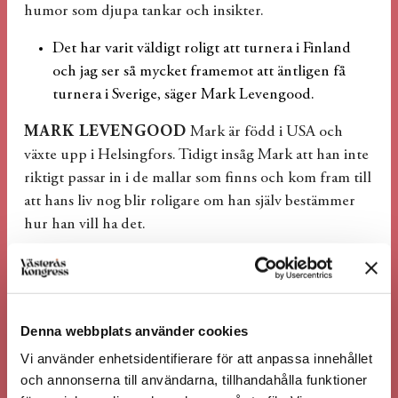
humor som djupa tankar och insikter.
Det har varit väldigt roligt att turnera i Finland
och jag ser så mycket framemot att äntligen få
turnera i Sverige, säger Mark Levengood.
MARK LEVENGOOD
Mark är född i USA och
växte upp i Helsingfors. Tidigt insåg Mark att han inte
riktigt passar in i de mallar som finns och kom fram till
att hans liv nog blir roligare om han själv bestämmer
hur han vill ha det.
Han kom till Sverige som 19-åring och arbetade inom
sjukvården och med diverse städjobb. Han var en
entusiastisk men usel student på Socialantropologen
Denna webbplats använder cookies
på Stockholms universitet och något mera begåvad
som elev vid Dramatiska Institutets
Vi använder enhetsidentifierare för att anpassa innehållet
radioproducentutbildning.
och annonserna till användarna, tillhandahålla funktioner