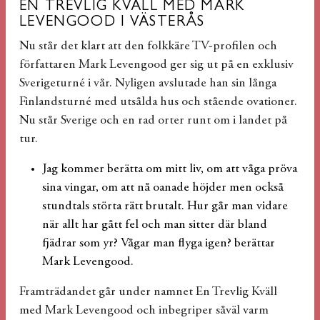
EN TREVLIG KVÄLL MED MARK
LEVENGOOD I VÄSTERÅS
Nu står det klart att den folkkäre TV-profilen och
författaren Mark Levengood ger sig ut på en exklusiv
Sverigeturné i vår. Nyligen avslutade han sin långa
Finlandsturné med utsålda hus och stående ovationer.
Nu står Sverige och en rad orter runt om i landet på
tur.
Jag kommer berätta om mitt liv, om att våga pröva
sina vingar, om att nå oanade höjder men också
stundtals störta rätt brutalt. Hur går man vidare
när allt har gått fel och man sitter där bland
fjädrar som yr? Vågar man flyga igen? berättar
Mark Levengood.
Framträdandet går under namnet En Trevlig Kväll
med Mark Levengood och inbegriper såväl varm