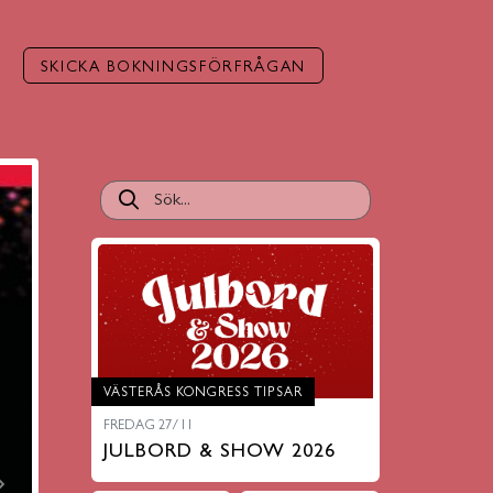
SKICKA BOKNINGSFÖRFRÅGAN
VÄSTERÅS KONGRESS TIPSAR
FREDAG 27/11
JULBORD & SHOW 2026