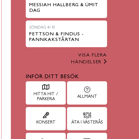
MESSIAH HALLBERG & ÜMIT
DAG
SÖNDAG 4/10
PETTSON & FINDUS -
PANNKAKSTÅRTAN
VISA FLERA
HÄNDELSER
INFÖR DITT BESÖK
HITTA HIT /
ALLMÄNT
PARKERA
KONSERT
ÄTA I VÄSTERÅS