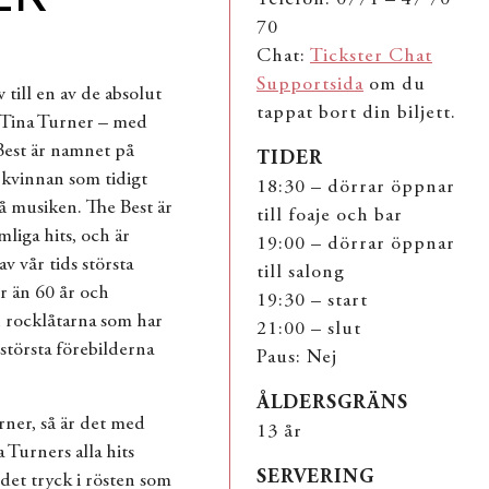
ER
70
Chat:
Tickster Chat
Supportsida
om du
ill en av de absolut
tappat bort din biljett.
– Tina Turner – med
 Best är namnet på
TIDER
 kvinnan som tidigt
18:30 – dörrar öppnar
på musiken. The Best är
till foaje och bar
liga hits, och är
19:00 – dörrar öppnar
av vår tids största
till salong
er än 60 år och
19:30 – start
h rocklåtarna som har
21:00 – slut
 största förebilderna
Paus: Nej
ÅLDERSGRÄNS
rner, så är det med
13 år
 Turners alla hits
SERVERING
 det tryck i rösten som