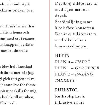
Det är ej tillåtet att ta
elt obehindrat på
med egen mat och
ckar är pricken över
dryck.
Barförsäljning samt
 till Tina Turner har
kiosk före konserten.
 i sitt schema och
Det är ej tillåtet att ta
mans med oss i teamet
med alkohol in i
tartknappen, berättar
konsertsalongen.
s mest rutinerade
HITTA
PLAN 0 –
ENTRÉ
 blev helt knockad
PLAN 1 –
GARDEROB
ch ännu mer när jag,
PLAN 2 –
INGÅNG
gi gick rätt genom tv-
PARKETT
 henne live för första
RULLSTOL
spirationskälla för mig,
Rullstolsplats är
n kärlek till musiken,
inklusive en fri
 Grönvall.