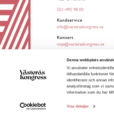
021-495 98 00
Kundservice
info@vasteraskongress.se
Konsert
noje@vasteraskongress.se
Konferensbokning
Denna webbplats använde
bokning@vasteraskongress.se
Vi använder enhetsidentifi
tillhandahålla funktioner f
identifierare och annan inf
analysföretag som vi sama
information som du har till
Visa detaljer