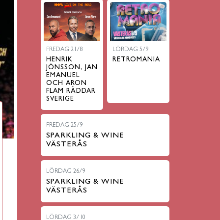
Next
FREDAG 21/8
LÖRDAG 5/9
HENRIK
RETROMANIA
JÖNSSON, JAN
EMANUEL
OCH ARON
FLAM RÄDDAR
SVERIGE
FREDAG 25/9
SPARKLING & WINE
VÄSTERÅS
LÖRDAG 26/9
SPARKLING & WINE
VÄSTERÅS
LÖRDAG 3/10