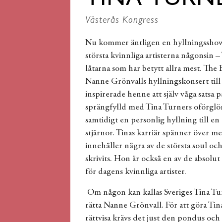
TINA TURN
Västerås Kongress
Nu kommer äntligen en hyllningsshow t
största kvinnliga artisterna någonsin 
låtarna som har betytt allra mest. The
Nanne Grönvalls hyllningskonsert till
inspirerade henne att själv våga satsa 
sprängfylld med Tina Turners oförglöm
samtidigt en personlig hyllning till en 
stjärnor. Tinas karriär spänner över m
innehåller några av de största soul oc
skrivits. Hon är också en av de absolut
för dagens kvinnliga artister.
Om någon kan kallas Sveriges Tina Tu
rätta Nanne Grönvall. För att göra Tina
rättvisa krävs det just den pondus och