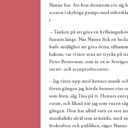
Nanne har. Att hon dessutom rör sig h
scenen i skyhöga pumps med stilettkla
i.
– Tanken på att göra en hyllningsshow
funnits länge. När Nanne fick en lucka
hade möjlighet att göra detta, tillsam
bakom, var vi inte sena att trycka på s
Peter Besterman, som är en av Sverige
turné- och scenproducenter.
– Jag växte upp med hennes musik och
första gången jag hörde hennes röst o
som liten, såg Tina på tv. Hennes ener
rutan, och likaså när jag som vuxen såg
gången. Hon har alltid varit en stor in
musikaliskt såväl som artistiskt, med si
livskraften och publiken, säger Nanne