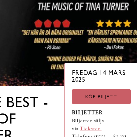
FREDAG 14 MARS
2025
KÖP BILJETT
BEST -
BILJETTER
OF
Biljetter säljs
via
Tickster.
Telefon: 0771 – 47 70