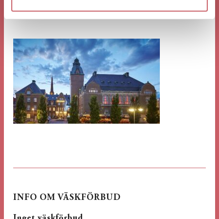
INFO OM VÄSKFÖRBUD
Inget väskförbud