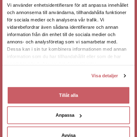
Vi använder enhetsidentifierare för att anpassa innehållet
och annonserna till användarna, tillhandahålla funktioner
för sociala medier och analysera vår trafik. Vi
Gör som vi och stöd Barncancerfonden. När du köper
vidarebefordrar även sådana identifierare och annan
biljetter till våra evenemang har du möjlighet att
information från din enhet till de sociala medier och
skänka 10 kr till Barncancerfonden i samband med ditt
annons- och analysföretag som vi samarbetar med.
köp.
Dessa kan i sin tur kombinera informationen med annan
information som du har tillhandahållit eller som de har
BEHÖVER DU BOKA BOENDE?
samlat in när du har använt deras tjänster.
Behöver du boka hotel i samband med ditt besök hos
Visa detaljer
oss? Hör av dig till våra vänner på
Stadshotellet i
Västerås
Tillåt alla
Anpassa
Avvisa