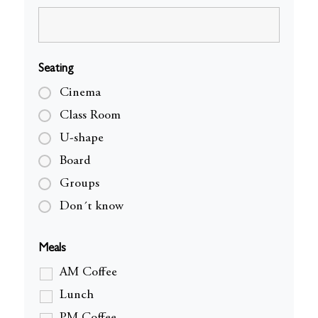
Seating
Cinema
Class Room
U-shape
Board
Groups
Don´t know
Meals
AM Coffee
Lunch
PM Coffee