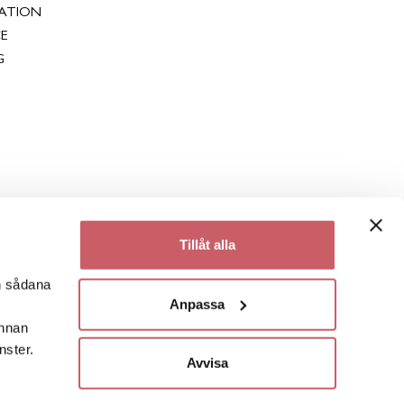
RATION
E
G
Tillåt alla
en sådana
Anpassa
annan
nster.
Avvisa