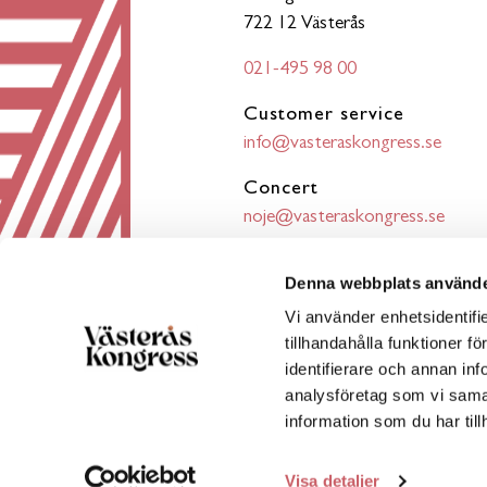
722 12 Västerås
021-495 98 00
Customer service
info@vasteraskongress.se
Concert
noje@vasteraskongress.se
Conference booking
Denna webbplats använde
bokning@vasteraskongress.se
Vi använder enhetsidentifi
tillhandahålla funktioner f
identifierare och annan inf
analysföretag som vi sama
information som du har till
Visa detaljer