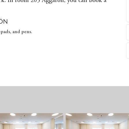
ork. In room 205 Aggarön, you can book a
RÖN
epads, and pens.